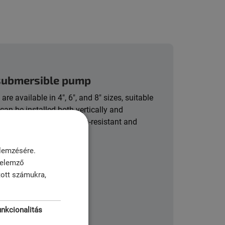
 submersible pump
 available in 4″, 6″, and 8″ sizes, suitable
can be installed both vertically and
s steel, they are corrosion-resistant and
elemzésére.
 elemző
tott számukra,
 60 bar
unkcionalitás