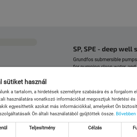
SP, SPE - deep well
Grundfos submersible pumps are
for pumping clean water, and 
horizontally. Made of stainles
l sütiket használ
approved for drinking water.
lunk a tartalom, a hirdetések személyre szabására és a forgalom 
Operating range
ali használatára vonatkozó információkat megosztjuk hirdetési és
Qmax: 290 m3/h
, akik egyesíthetik azokat más információkkal, amelyeket Ön biztosí
Hmax: 672 m
szolgáltatásaik Ön általi használatából gyűjtöttek össze.
Bővebben
Max. operating pressure:
enül
Teljesítmény
Célzás
F
Tmax: up to 90°C
s