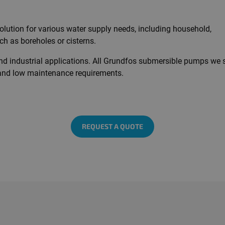
lution for various water supply needs, including household,
h as boreholes or cisterns.
n and industrial applications. All Grundfos submersible pumps we
e, and low maintenance requirements.
REQUEST A QUOTE