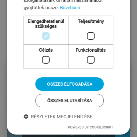
szolgáltatásaik Ön általi használatából
VISSZA
gyűjtöttek össze.
Bővebben
Elengedhetetlenül
Teljesítmény
szükséges
Célzás
Funkcionalitás
ÖSSZES ELFOGADÁSA
Lépjen
ÖSSZES ELUTASÍTÁSA
kapcsolatba
velünk!
RÉSZLETEK MEGJELENÍTÉSE
POWERED BY COOKIESCRIPT
Elkötelezettek vagyunk, hogy a