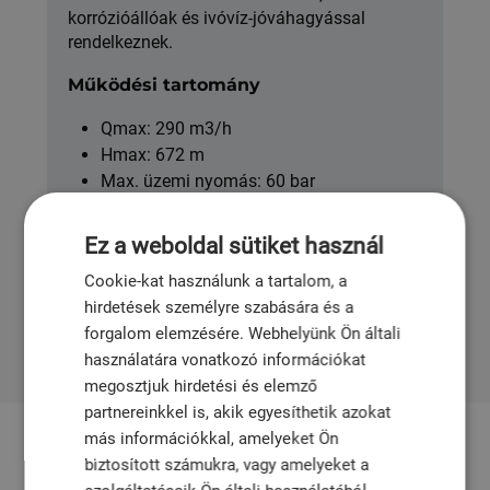
korrózióállóak és ivóvíz-jóváhagyással
rendelkeznek.
Működési tartomány
Qmax: 290 m3/h
Hmax: 672 m
Max. üzemi nyomás: 60 bar
Tmax: 90°C-ig
Ez a weboldal sütiket használ
Cookie-kat használunk a tartalom, a
hirdetések személyre szabására és a
forgalom elemzésére. Webhelyünk Ön általi
használatára vonatkozó információkat
megosztjuk hirdetési és elemző
partnereinkkel is, akik egyesíthetik azokat
más információkkal, amelyeket Ön
biztosított számukra, vagy amelyeket a