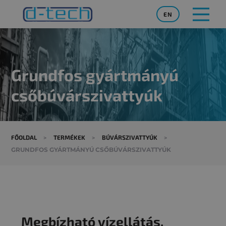
EN
Grundfos gyártmányú
csőbúvárszivattyúk
FŐOLDAL
>
TERMÉKEK
>
BÚVÁRSZIVATTYÚK
>
GRUNDFOS GYÁRTMÁNYÚ CSŐBÚVÁRSZIVATTYÚK
Megbízható vízellátás,