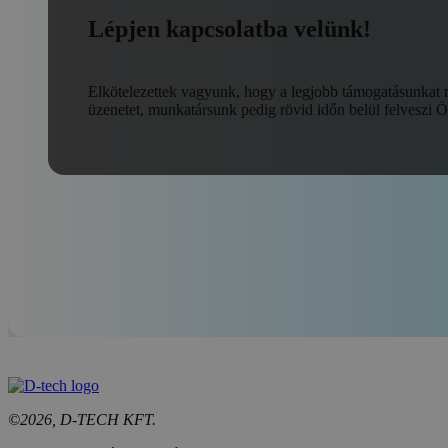
Lépjen kapcsolatba velünk!
Elkötelezettek vagyunk, hogy a legjobb támogatásunkat
üzenetet, munkatársunk pedig rövid időn belül felveszi Ö
©2026, D-TECH KFT.