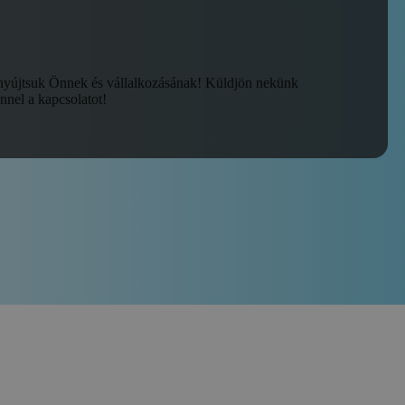
 nyújtsuk Önnek és vállalkozásának! Küldjön nekünk
nnel a kapcsolatot!