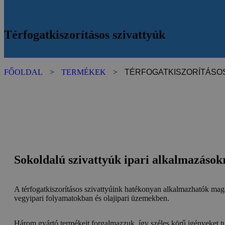
Térfogatkiszorításos szivattyúk
FŐOLDAL
>
TERMÉKEK
>
TÉRFOGATKISZORÍTÁSOS
Sokoldalú szivattyúk ipari alkalmazások
A térfogatkiszorításos szivattyúink hatékonyan alkalmazhatók maga
vegyipari folyamatokban és olajipari üzemekben.
Három gyártó termékeit forgalmazzuk, így széles körű igényeket t