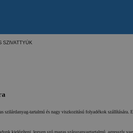
 SZIVATTYÚK
ra
s szilárdanyag-tartalmú és nagy viszkozitású folyadékok szállítására.
udunk kielégíteni, legyen szó magas szárazanyagtartalmú, agresszív v