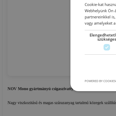
Cookie-kat haszná
Webhelyünk Ön ál
partnereinkkel is
vagy amelyeket a 
Elengedhetet
szüksége
POWERED BY COOKIES
NOV Mono gyártmányú csigaszivattyúk
Nagy viszkozitású és magas szárazanyag tartalmú közegek szállítá