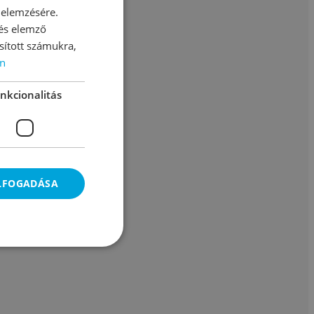
 elemzésére.
 és elemző
sított számukra,
n
nkcionalitás
ELFOGADÁSA