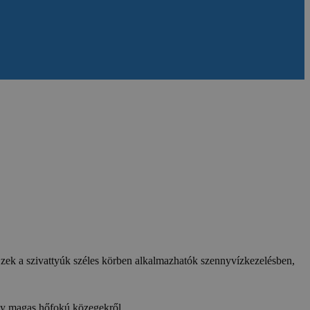
 Ezek a szivattyúk széles körben alkalmazhatók szennyvízkezelésben,
agy magas hőfokú közegekről.