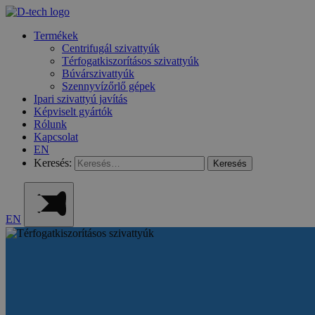
Termékek
Centrifugál szivattyúk
Térfogatkiszorításos szivattyúk
Búvárszivattyúk
Szennyvízőrlő gépek
Ipari szivattyú javítás
Képviselt gyártók
Rólunk
Kapcsolat
EN
Keresés:
EN