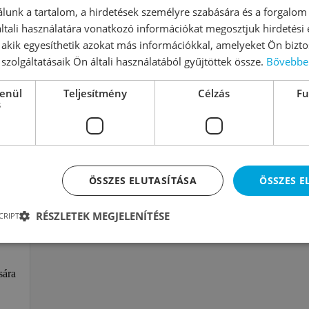
lunk a tartalom, a hirdetések személyre szabására és a forgalom
tali használatára vonatkozó információkat megosztjuk hirdetési
, akik egyesíthetik azokat más információkkal, amelyeket Ön bizto
szolgáltatásaik Ön általi használatából gyűjtöttek össze.
Bővebbe
lenül
Teljesítmény
Célzás
Fu
s
ÖSSZES ELUTASÍTÁSA
ÖSSZES 
RÉSZLETEK MEGJELENÍTÉSE
CRIPT
sára