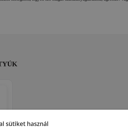
TTYÚK
l sütiket használ