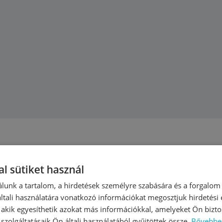
 8” “ motorral
m/m3
l sütiket használ
ttyúk
lunk a tartalom, a hirdetések személyre szabására és a forgalom
tali használatára vonatkozó információkat megosztjuk hirdetési
, akik egyesíthetik azokat más információkkal, amelyeket Ön bizto
e és talajvíz kitermelésére kereskedelmi épületekben, valamint mezőg
szolgáltatásaik Ön általi használatából gyűjtöttek össze.
Bővebbe