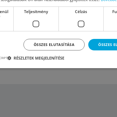
lenül
Teljesítmény
Célzás
Fu
s
 6” / 8”/10 “ motorral
80 rm/m3
ÖSSZES ELUTASÍTÁSA
ÖSSZES 
RÉSZLETEK MEGJELENÍTÉSE
CRIPT
12 csőbúvár szivattyúk