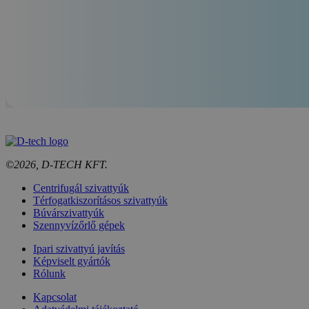
©2026, D-TECH KFT.
Centrifugál szivattyúk
Térfogatkiszorításos szivattyúk
Búvárszivattyúk
Szennyvízőrlő gépek
Ipari szivattyú javítás
Képviselt gyártók
Rólunk
Kapcsolat