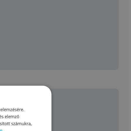
 elemzésére.
 és elemző
sított számukra,
azdasági öntözőrendszerekben.
n