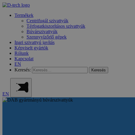
Termékek
Centrifugál szivattyúk
Térfogatkiszorításos szivattyúk
Búvárszivattyúk
Szennyvízőrlő gépek
Ipari szivattyú javítás
Képviselt gyártók
Rólunk
Kapcsolat
EN
Keresés:
EN