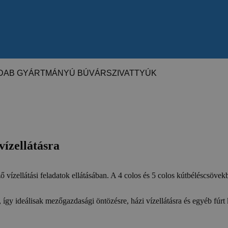
DAB GYÁRTMÁNYÚ BÚVÁRSZIVATTYÚK
vízellátásra
ellátási feladatok ellátásában. A 4 colos és 5 colos kútbéléscsövekbe
gy ideálisak mezőgazdasági öntözésre, házi vízellátásra és egyéb fúrt